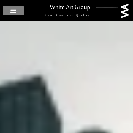
White Art Group
Commitment to Quality