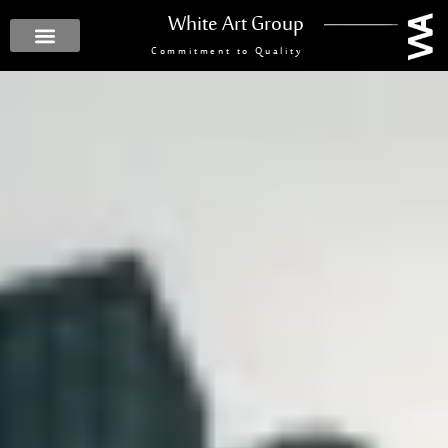
White Art Group
Commitment to Quality