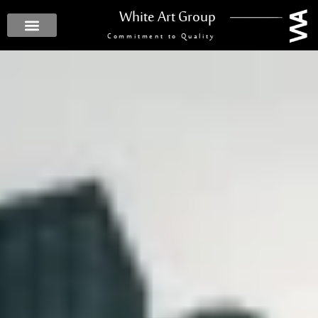
White Art Group
Commitment to Quality