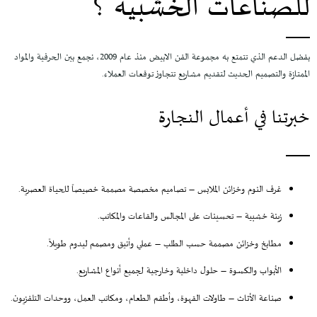
للصناعات الخشبية ؟
بفضل الدعم الذي تتمتع به مجموعة الفن الابيض منذ عام 2009، نجمع بين الحرفية والمواد
الممتازة والتصميم الحديث لتقديم مشاريع تتجاوز توقعات العملاء.
خبرتنا في أعمال النجارة
غرف النوم وخزائن الملابس
– تصاميم مخصصة مصممة خصيصاً للحياة العصرية.
زينة خشبية
– تحسينات على المجالس والقاعات والمكاتب.
مطابخ وخزائن مصممة حسب الطلب
– عملي وأنيق ومصمم ليدوم طويلاً.
الأبواب والكسوة
– حلول داخلية وخارجية لجميع أنواع المشاريع.
صناعة الأثاث
– طاولات القهوة، وأطقم الطعام، ومكاتب العمل، ووحدات التلفزيون.