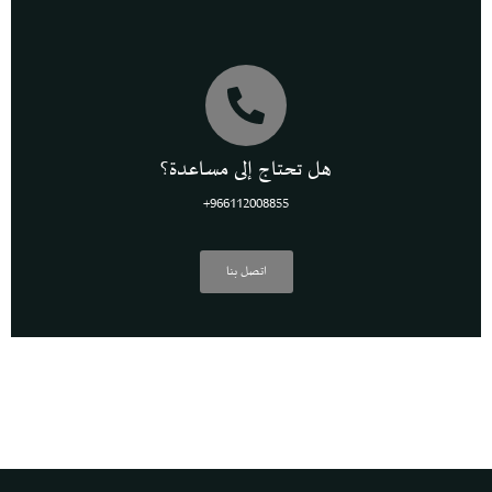
هل تحتاج إلى مساعدة؟
966112008855+
اتصل بنا